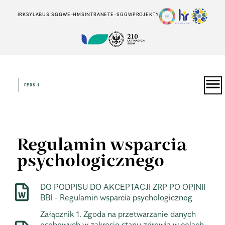
IRK
SYLABUS SGGW
E-HMS
INTRANET
E-SGGW
PROJEKTY
FERS 1
Regulamin wsparcia
psychologicznego
DO PODPISU DO AKCEPTACJI ZRP PO OPINII
BBI - Regulamin wsparcia psychologiczneg
Załącznik 1. Zgoda na przetwarzanie danych
osobowych w zakresie stanu zdrowia w celach