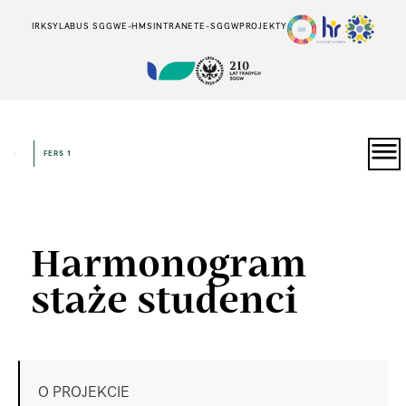
IRK
SYLABUS SGGW
E-HMS
INTRANET
E-SGGW
PROJEKTY
FERS 1
Harmonogram
staże studenci
O PROJEKCIE