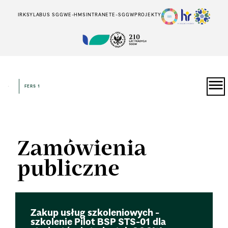
IRK
SYLABUS SGGW
E-HMS
INTRANET
E-SGGW
PROJEKTY
FERS 1
Zamówienia
publiczne
Zakup usług szkoleniowych -
szkolenie Pilot BSP STS-01 dla